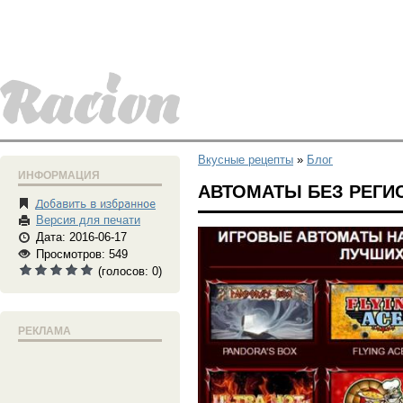
Вкусные рецепты
»
Блог
ИНФОРМАЦИЯ
АВТОМАТЫ БЕЗ РЕГИ
Версия для печати
Дата: 2016-06-17
Просмотров: 549
(голосов:
0
)
РЕКЛАМА