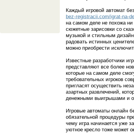
Каждый игровой автомат без
bez-registracii.com/igrat-na-de
на самом деле не похожа ни 
сюжетные зарисовки со ска
музыкой и стильным дизайн
радовать истинных ценителе
можно приобрести исключит
Известные разработчики игр
представляют все более но
которые на самом деле смог
требовательных игроков сов
пригласят осуществить нез
азартных развлечений, кото
денежными выигрышами и о
Игровые автоматы онлайн б
обязательной процедуры пр
чему игра начинается уже за
уютное кресло тоже может о