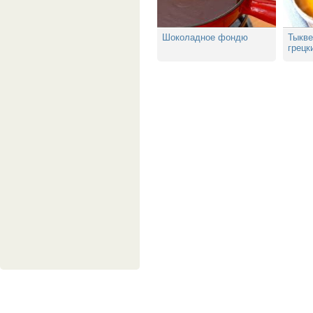
Шоколадное фондю
Тыкве
грецк