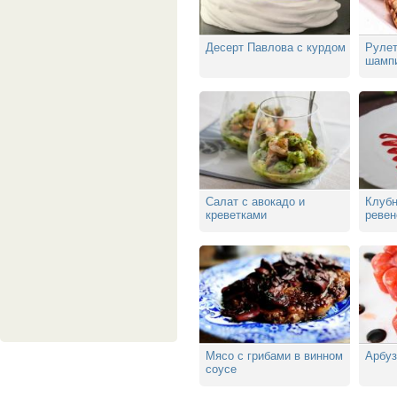
Десерт Павлова с курдом
Рулет
шампи
перц
Салат с авокадо и
Клубн
креветками
реве
Мясо с грибами в винном
Арбуз
соусе