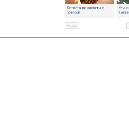
Котлета по-киевски с
Утина
гречкой
тыкве
марин
Назад