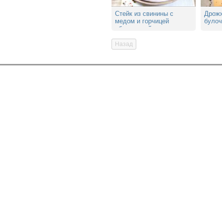
Стейк из свинины с
Дрож
медом и горчицей
булоч
обжаренный на гриле
кунж
Назад