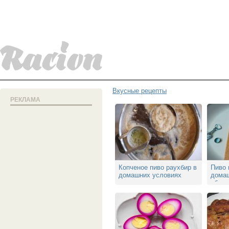
Вкусные рецепты
РЕКЛАМА
Копченое пиво раухбир в
Пиво 
домашних условиях
домаш
обору