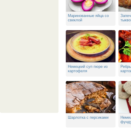
Маринованные яйца со
Запеч
свеклой
тыкво
Немецкий суп пюре из
Ребры
картофеля
карто
Шарлотка с персиками
Немец
фунду