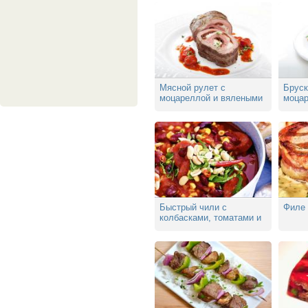
Мясной рулет с
Бруск
моцареллой и вялеными
моцар
помидорами
Быстрый чили с
Филе 
колбасками, томатами и
арахисом