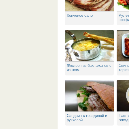
Копченое сало
Рулет
профи
Жюльен из баклажанов с
Свины
языком
терия
Сэндвич с говядиной и
Паште
рукколой
говяд