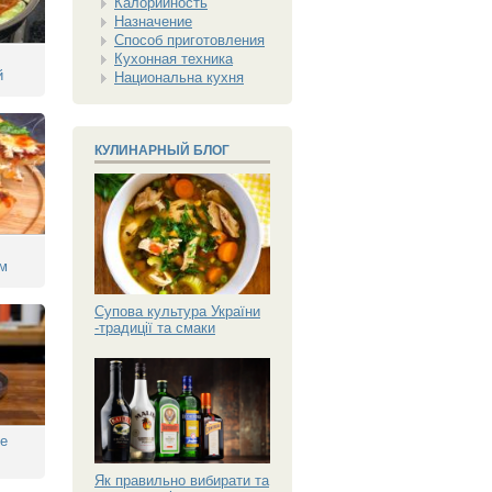
Калорийность
Назначение
Способ приготовления
Кухонная техника
й
Национальна кухня
КУЛИНАРНЫЙ БЛОГ
м
Супова культура України
-традиції та смаки
ре
Як правильно вибирати та