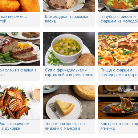
ные пирожки с
Шоколадная творожная
Голубцы с рисом и
той
пасха
фаршем из молодо
капусты
ой хлеб из фарша в
Cуп с фрикадельками
Пицца с фаршем
вке
картошкой и вермишелью
помидорами и сыро
ка в горчичном
Творожная запеканка
Как приготовить ка
 в духовке
чизкейк с манкой в
ягненка
духовке