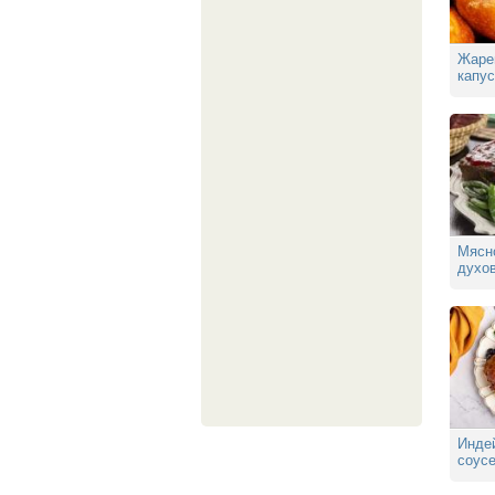
Жаре
капус
Мясн
духо
Индей
соусе