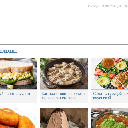
Вход
/
Регистрация
/
К
е рецепты
ый салат с сыром
Как приготовить кролика
Салат с курицей гр
тушеного в сметане
клубникой