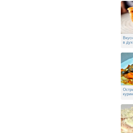
Вкус
в дух
Остр
курин
вкусн