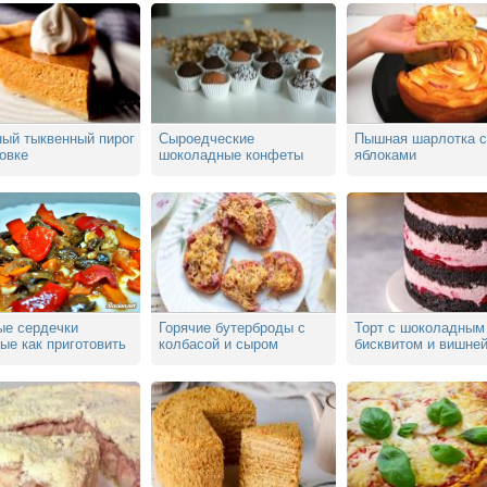
ный тыквенный пирог
Сыроедческие
Пышная шарлотка с
овке
шоколадные конфеты
яблоками
своими руками с орехами
ые сердечки
Горячие бутерброды с
Торт с шоколадным
ые как приготовить
колбасой и сыром
бисквитом и вишне
о на сковороде
помидорами на
сковороде