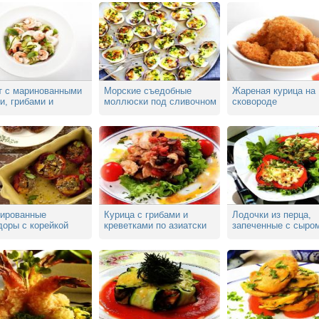
т с маринованными
Морские съедобные
Жареная курица на
и, грибами и
моллюски под сливочном
сковороде
арпоне
соусом
ированные
Курица с грибами и
Лодочки из перца,
доры с корейкой
креветками по азиатски
запеченные с сыро
ка