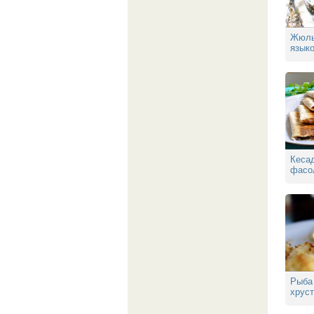
Жюль
язык
Кеса
фасо
Рыба 
хрус