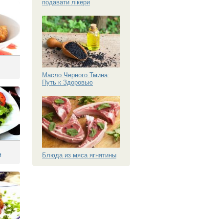
подавати лікери
Масло Черного Тмина:
Путь к Здоровью
м
Блюда из мяса ягнятины