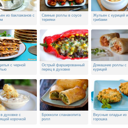
ен из баклажанов с
Свиные роллы в соусе
Жульен с курицей и
ом
терияки
грибами
дилья с черной
Острый фаршированный
Домашние роллы с
лью
перец в духовке
курицей
в духовке с
Брокколи спанакопита
Вкусные оладьи из
тящей корочкой
ролл
горошка