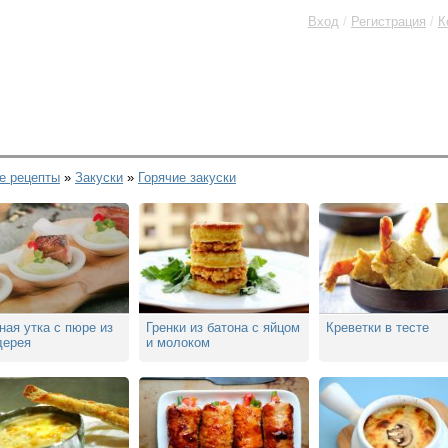
Вход
/
Регистрация
/
К
е рецепты
»
Закуски
»
Горячие закуски
ая утка с пюре из
Гренки из батона с яйцом
Креветки в тесте
дерея
и молоком