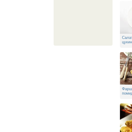
Cала
цукин
маск
Фарш
поми
ягнен