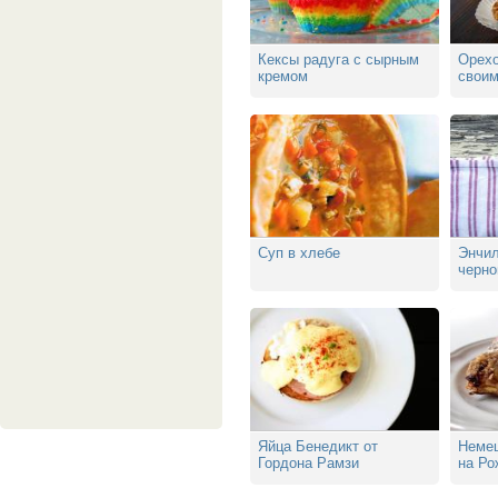
Кексы радуга с сырным
Орех
кремом
своим
Суп в хлебе
Энчил
черн
Яйца Бенедикт от
Немец
Гордона Рамзи
на Ро