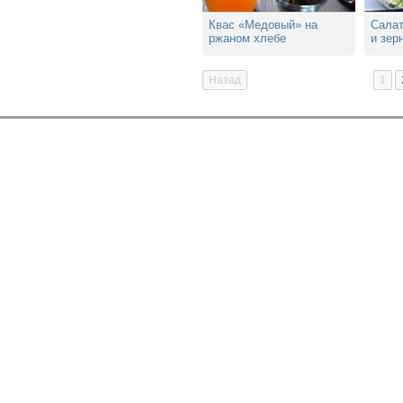
Квас «Медовый» на
Салат
ржаном хлебе
и зер
Назад
1