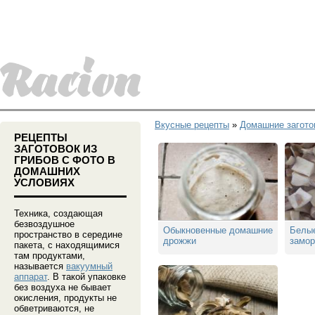
Вкусные рецепты
»
Домашние загото
РЕЦЕПТЫ
ЗАГОТОВОК ИЗ
ГРИБОВ С ФОТО В
ДОМАШНИХ
УСЛОВИЯХ
Техника, создающая
безвоздушное
Обыкновенные домашние
Белые
пространство в середине
дрожжи
замо
пакета, с находящимися
там продуктами,
называется
вакуумный
аппарат
. В такой упаковке
без воздуха не бывает
окисления, продукты не
обветриваются, не