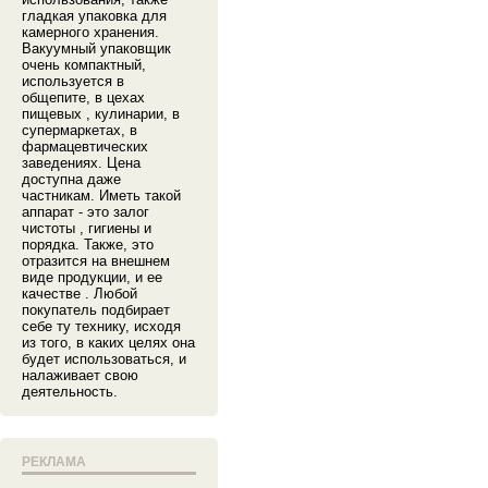
гладкая упаковка для
камерного хранения.
Вакуумный упаковщик
очень компактный,
используется в
общепите, в цехах
пищевых , кулинарии, в
супермаркетах, в
фармацевтических
заведениях. Цена
доступна даже
частникам. Иметь такой
аппарат - это залог
чистоты , гигиены и
порядка. Также, это
отразится на внешнем
виде продукции, и ее
качестве . Любой
покупатель подбирает
себе ту технику, исходя
из того, в каких целях она
будет использоваться, и
налаживает свою
деятельность.
РЕКЛАМА