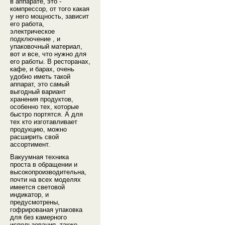
в аппарате, это -
компрессор, от того какая
у него мощность, зависит
его работа,
электрическое
подключение , и
упаковочный материал,
вот и все, что нужно для
его работы. В ресторанах,
кафе, и барах, очень
удобно иметь такой
аппарат, это самый
выгодный вариант
хранения продуктов,
особенно тех, которые
быстро портятся. А для
тех кто изготавливает
продукцию, можно
расширить свой
ассортимент.
Вакуумная техника
проста в обращении и
высокопроизводительна,
почти на всех моделях
имеется световой
индикатор, и
предусмотрены,
гофрированая упаковка
для без камерного
использования, также