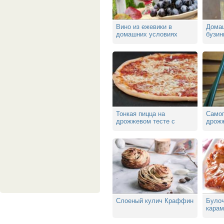
Вино из ежевики в
Домаш
домашних условиях
бузин
Тонкая пицца на
Самог
дрожжевом тесте с
дрож
сыром
услов
Слоеный кулич Краффин
Булоч
кара