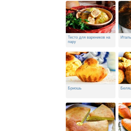
Тесто для вареников на
Италь
пару
Бриошь
Беля