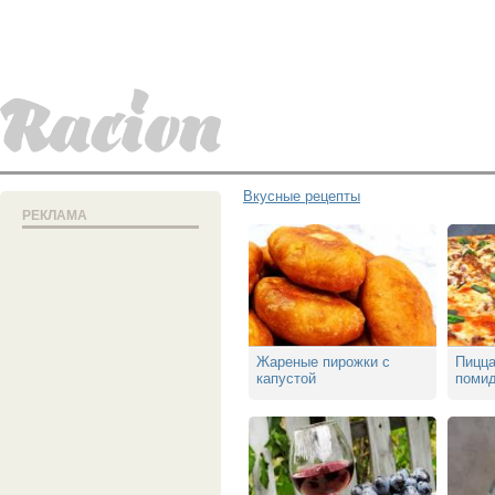
Вкусные рецепты
РЕКЛАМА
Жареные пирожки с
Пицц
капустой
помид