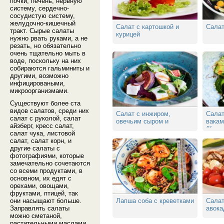
почки, печень, нервную
систему, сердечно-
сосудистую систему,
желудочно-кишечный
Салат с картошкой и
Салат
тракт. Сырые салаты
курицей
нужно рвать руками, а не
резать, но обязательно
очень тщательно мыть в
воде, поскольку на них
собираются гальминиты и
другими, возможно
инфицироваными,
микроорганизмами.
Существуют более ста
видов салатов, среди них
Салат с инжиром,
Салат
салат с руколой, салат
овечьим сыром и
вакам
айзберг, кресс салат,
персиковым соусом
(Кюри
салат чука, листовой
салат, салат корн, и
другие салаты с
фотографиями, которые
замечательно сочетаются
со всеми продуктами, в
основном, их едят с
орехами, овощами,
фруктами, птицей, так
они насыщают больше.
Лапша соба с креветками
Салат
Заправлять салаты
авока
можно сметаной,
растительными маслами,