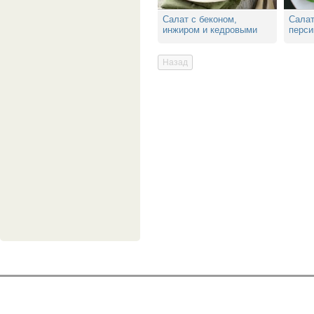
Салат с беконом,
Cалат
инжиром и кедровыми
перси
орешками
кашта
Назад