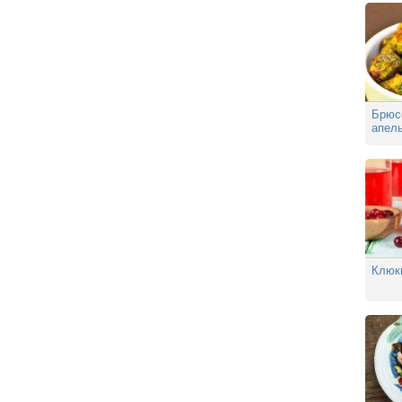
Брюс
апел
соус
Клюк