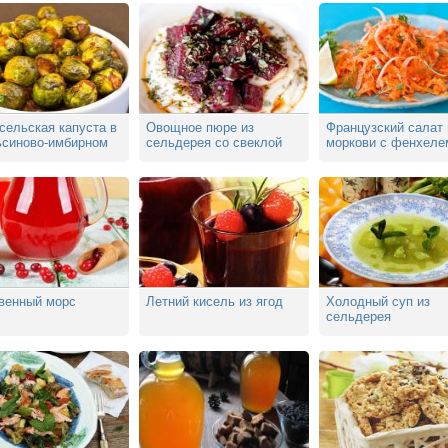
сельская капуста в
Овощное пюре из
Французский салат 
ьсиново-имбирном
сельдерея со свеклой
моркови с фенхеле
е
венный морс
Летний кисель из ягод
Холодный суп из
сельдерея