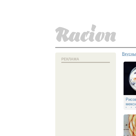
Вкусны
РЕКЛАМА
Рисо
мекси
leche