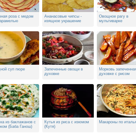
чная роза с медом
Ананасовые чипсы -
Овощное рагу в
карамелью
изящное украшение
мультиварке
ной суп пюре
Запеченные овощи в
Морковь запеченна
духовке
духовке с рисом
ка из баклажанов с
Кутья из риса с изюмом
Макароны по италь
ком (Баба Ганош)
(Кутя)