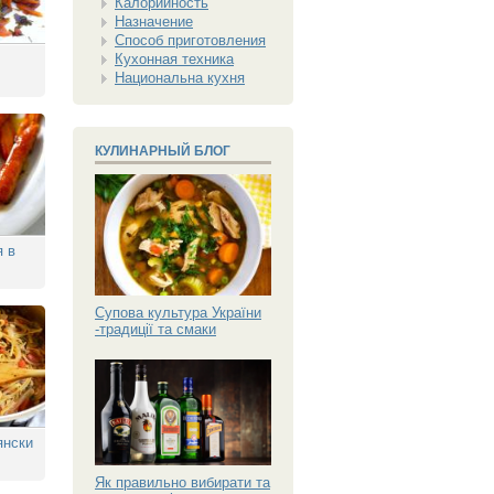
Калорийность
Назначение
Способ приготовления
Кухонная техника
Национальна кухня
КУЛИНАРНЫЙ БЛОГ
я в
Супова культура України
-традиції та смаки
янски
Як правильно вибирати та