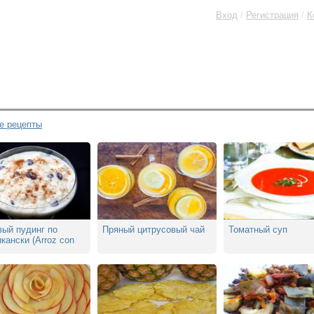
Вход
/
Регистрация
/
К
е рецепты
вый пудинг по
Пряный цитрусовый чай
Томатный суп
кански (Arroz con
)