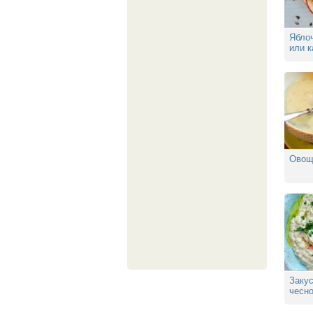
Ябло
или 
Овощ
Закус
чесно