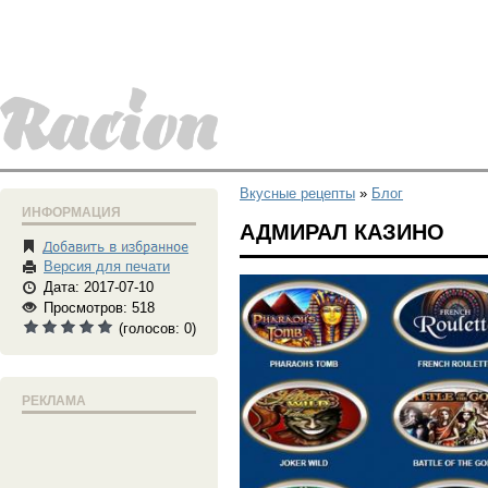
Вкусные рецепты
»
Блог
ИНФОРМАЦИЯ
АДМИРАЛ КАЗИНО
Версия для печати
Дата: 2017-07-10
Просмотров: 518
(голосов:
0
)
РЕКЛАМА