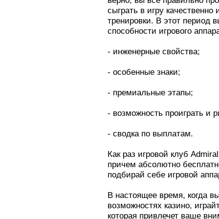
сыграть в игру качественно 
тренировки. В этот период 
способности игрового аппара
- инженерные свойства;
- особенные знаки;
- премиальные этапы;
- возможность проиграть и р
- сводка по выплатам.
Как раз игровой клуб Admira
причем абсолютно бесплатно
подбирай себе игровой аппа
В настоящее время, когда в
возможностях казино, играй
которая привлечет ваше вни