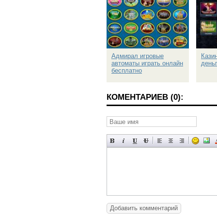
Адмирал игровые
Кази
автоматы играть онлайн
день
бесплатно
КОМЕНТАРИЕВ (0):
Добавить комментарий