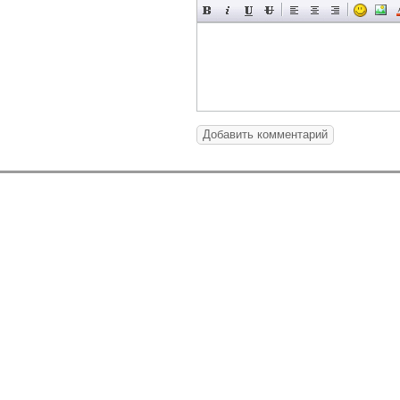
Добавить комментарий