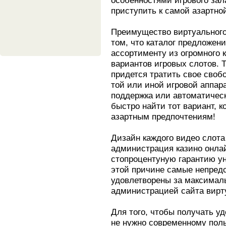
особенностями игрового зала
приступить к самой азартной
Преимущество виртуального 
том, что каталог предложен
ассортименту из огромного 
вариантов игровых слотов. 
придется тратить свое своб
той или иной игровой аппара
поддержка или автоматическ
быстро найти тот вариант, 
азартным предпочтениям!
Дизайн каждого видео слота
администрация казино онла
стопроцентуную гарантию у
этой причине самые непредс
удовлетворены за максималь
администрацией сайта вирту
Для того, чтобы получать у
не нужно современному поль