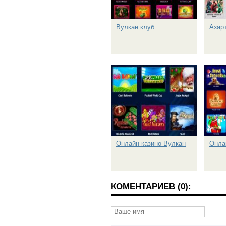
Вулкан клуб
Азар
Онлайн казино Вулкан
Онла
КОМЕНТАРИЕВ (0):