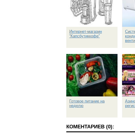
Интернет-магазин
Сист
“Капсбутиккофе”
конд
вент
Готовое питание на
Азино
неделю
реги
КОМЕНТАРИЕВ (0):