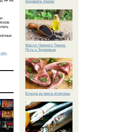
од ни на
подавати лікери
бы
исков.
елать
платных
Масло Черного Тмина:
Путь к Здоровью
-pin-
Блюда из мяса ягнятины