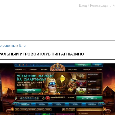
Вход
/
Регистрация
/
К
е рецепты
»
Блог
УАЛЬНЫЙ ИГРОВОЙ КЛУБ ПИН АП КАЗИНО