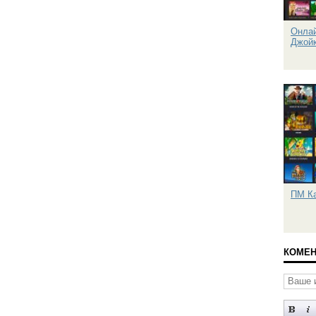
Онлай
Джойк
ПМ К
КОМЕНТ