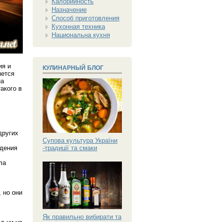
Калорийность
Назначение
Способ приготовления
Кухонная техника
Национальна кухня
ия и
КУЛИНАРНЫЙ БЛОГ
яется
на
акого в
других
Супова культура України
-традиції та смаки
едения
ла
 но они
Як правильно вибирати та