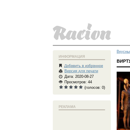
Вкусны
ИНФОРМАЦИЯ
ВИРТ
Версия для печати
Дата: 2020-08-27
Просмотров: 44
(голосов:
0
)
РЕКЛАМА