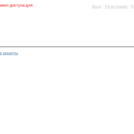
меют доступа для
Вход
/
Регистрация
/
К
е рецепты