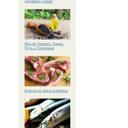
подавати лікери
Масло Черного Тмина:
Путь к Здоровью
Блюда из мяса ягнятины