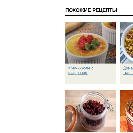
ПОХОЖИЕ РЕЦЕПТЫ
Крем-брюле с
Дома
шафраном
тыкв