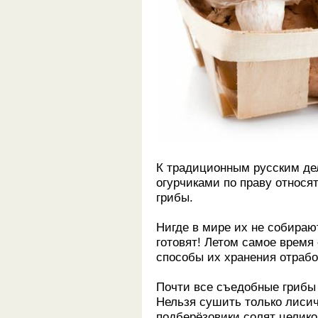
К традиционным русским дел
огурчиками по праву относя
грибы.
Нигде в мире их не собирают
готовят! Летом самое время
способы их хранения отрабо
Почти все съедобные грибы
Нельзя сушить только лисич
подберёзовики солят целико