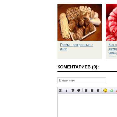
Грибы - рожденные в
Как 
азии
замо
овощ
зиму
КОМЕНТАРИЕВ (0):