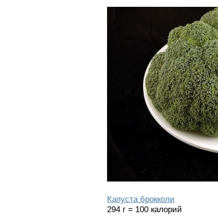
Капуста брокколи
294 г = 100 калорий