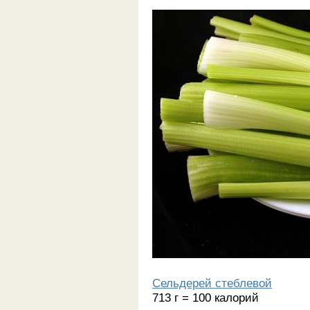
Сельдерей стеблевой
713 г = 100 калорий