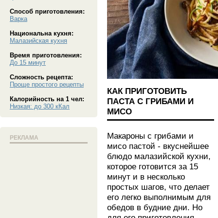
Способ приготовления:
Варка
Национальна кухня:
Малазийская кухня
Время приготовления:
До 15 минут
Сложность рецепта:
Проще простого рецепты
КАК ПРИГОТОВИТЬ
Калорийность на 1 чел:
ПАСТА С ГРИБАМИ И
Низкая: до 300 кКал
МИСО
Макароны с грибами и
РЕКЛАМА
мисо пастой - вкуснейшее
блюдо малазийской кухни,
которое готовится за 15
минут и в несколько
простых шагов, что делает
его легко выполнимым для
обедов в будние дни. Но
для его приготовления