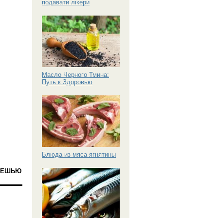
подавати лікери
Масло Черного Тмина:
Путь к Здоровью
Блюда из мяса ягнятины
 КЕШЬЮ