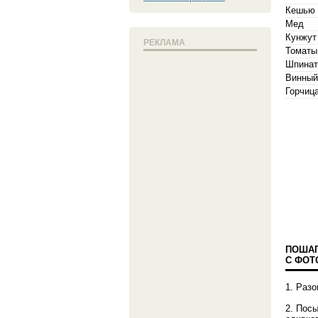
Кешью
Мед
Кунжут
РЕКЛАМА
Томаты
Шпинат
Винный
Горчиц
ПОШАГ
С ФОТ
1. Разо
2. Пос