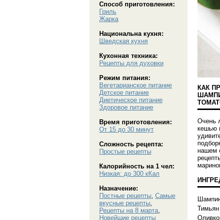
Способ приготовления:
Гриль
Жарка
Национальна кухня:
Шведская кухня
Кухонная техника:
Рецепты для духовки
Режим питания:
Вегетарианское питание
КАК П
Детское питание
ШАМПИ
Диетическое питание
ТОМАТ
Здоровое питание
Очень 
Время приготовления:
кешью 
От 15 до 30 минут
удивит
подбор
Сложность рецепта:
нашем 
Простые рецепты
рецепт
марино
Калорийность на 1 чел:
Низкая: до 300 кКал
ИНГРЕ
Назначение:
Постные рецепты
,
Самые
Шампи
вкусные рецепты
,
Тимьян
Рецепты на 8 марта
,
Оливко
Новейшие рецепты