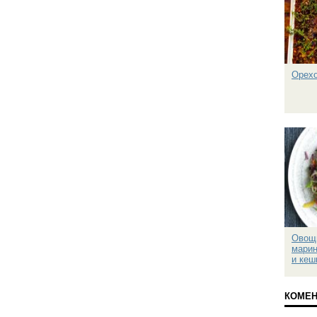
Орехо
Овощн
марин
и ке
КОМЕНТ