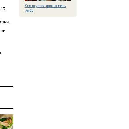
Как вкусно приготовить
 15.
рыбу
.
стыми.
чки
в