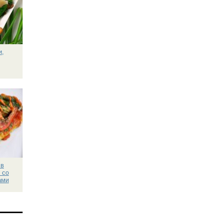
и,
 в
 со
ами