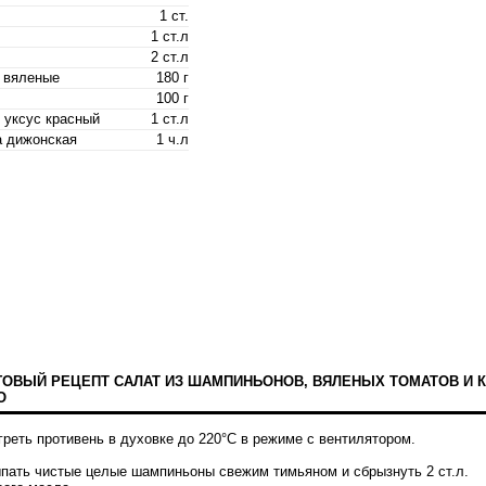
1 ст.
1 ст.л
2 ст.л
 вяленые
180 г
100 г
 уксус красный
1 ст.л
а дижонская
1 ч.л
ОВЫЙ РЕЦЕПТ САЛАТ ИЗ ШАМПИНЬОНОВ, ВЯЛЕНЫХ ТОМАТОВ И
О
греть противень в духовке до 220°C в режиме с вентилятором.
ыпать чистые целые шампиньоны свежим тимьяном и сбрызнуть 2 ст.л.