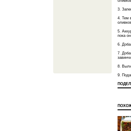
оливко
3. Запе
4. Тем 
оливков
5. Акк
пока он
6. Доба
7. Доба
завинч
8. Выли
9. Под
ПОДЕЛ
ПОХО