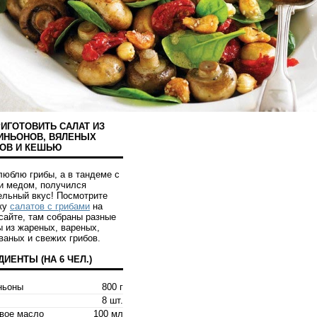
РИГОТОВИТЬ САЛАТ ИЗ
НЬОНОВ, ВЯЛЕНЫХ
ОВ И КЕШЬЮ
люблю грибы, а в тандеме с
и медом, получился
ельный вкус! Посмотрите
ку
салатов с грибами
на
сайте, там собраны разные
ы из жареных, вареных,
ваных и свежих грибов.
ДИЕНТЫ (НА
6 ЧЕЛ.
)
ньоны
800 г
8 шт.
вое масло
100 мл