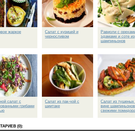
вое жаркое
Салат с курицей и
Равиоли с орехам
черносливом
эдамаме и соте из
шампиньонов
ой салат с
Салат из пак-чой с
Салат из тушеных
ованными грибами
шиитаке
вине шампиньонов
шью
свежими помидор
АРИЕВ (0):