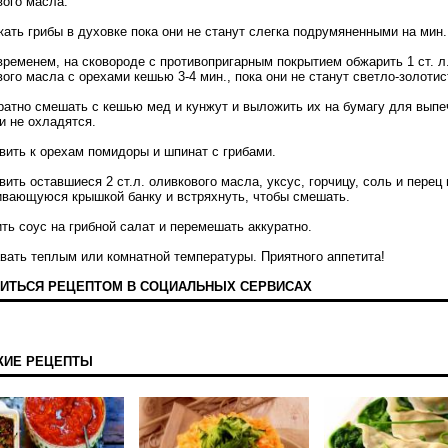
вого масла.
кать грибы в духовке пока они не станут слегка подрумяненными на мин.
временем, на сковороде с противопригарным покрытием обжарить 1 ст. л
ого масла с орехами кешью 3-4 мин., пока они не станут светло-золоти
уратно смешать с кешью мед и кунжут и выложить их на бумагу для выпе
и не охладятся.
вить к орехам помидоры и шпинат с грибами.
вить оставшиеся 2 ст.л. оливкового масла, уксус, горчицу, соль и перец 
ивающуюся крышкой банку и встряхнуть, чтобы смешать.
ть соус на грибной салат и перемешать аккуратно.
авать теплым или комнатной температуры. Приятного аппетита!
ИТЬСЯ РЕЦЕПТОМ В СОЦИАЛЬНЫХ СЕРВИСАХ
ЖИЕ РЕЦЕПТЫ