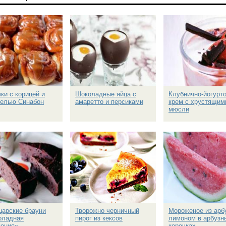
ки с корицей и
Шоколадные яйца с
Клубнично-йогурт
мелью Синабон
амаретто и персиками
крем с хрустящим
мюсли
арские брауни
Творожно черничный
Мороженое из арб
оладная
пирог из кексов
лимоном в арбузн
ония»
корочках