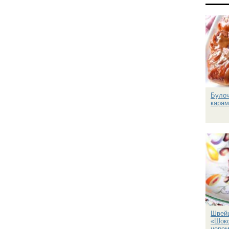
Булоч
кара
Швейц
«Шок
церем