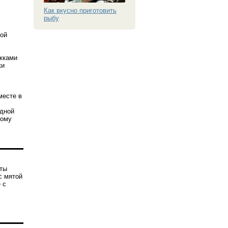
Как вкусно приготовить
рыбу
кой
ожками
ки
месте в
одной
тому
яты
с мятой
 с