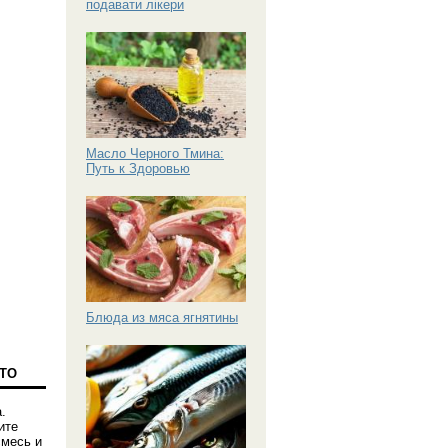
подавати лікери
Масло Черного Тмина:
Путь к Здоровью
Блюда из мяса ягнятины
ТО
.
ите
смесь и