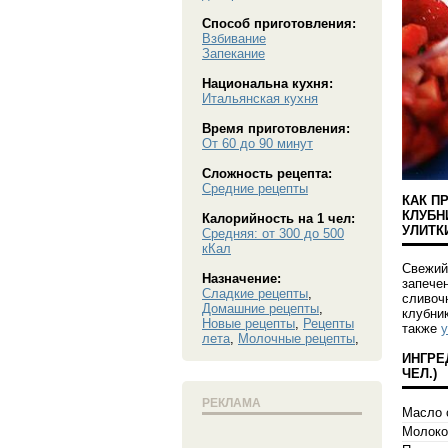
Способ приготовления:
Взбивание
Запекание
Национальна кухня:
Итальянская кухня
Время приготовления:
От 60 до 90 минут
Сложность рецепта:
Средние рецепты
КАК П
КЛУБН
Калорийность на 1 чел:
УЛИТК
Средняя: от 300 до 500
кКал
Свежий
Назначение:
запече
Сладкие рецепты
,
сливоч
Домашние рецепты
,
клубни
Новые рецепты
,
Рецепты
также
у
лета
,
Молочные рецепты
,
ИНГРЕ
ЧЕЛ.
)
РЕКЛАМА
Масло 
Молоко