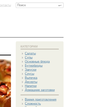
онтакты
КАТЕГОРИИ
Салаты
Супы
Основные блюда
Бутерброды
Закуски
Соусы
Выпечка
Десерты
Напитки
Домашние заготовки
Время приготовления
Сложность