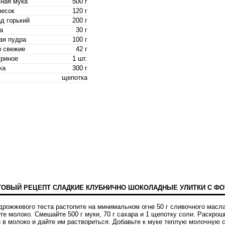
ная мука
500 г
песок
120 г
д горький
200 г
а
30 г
ая пудра
100 г
 свежие
42 г
уриное
1 шт.
ка
300 г
щепотка
ОВЫЙ РЕЦЕПТ СЛАДКИЕ КЛУБНИЧНО ШОКОЛАДНЫЕ УЛИТКИ С ФО
 дрожжевого теста растопите на минимальном огне 50 г сливочного масла
е молоко. Смешайте 500 г муки, 70 г сахара и 1 щепотку соли. Раскрош
 в молоко и дайте им раствориться. Добавьте к муке теплую молочную 