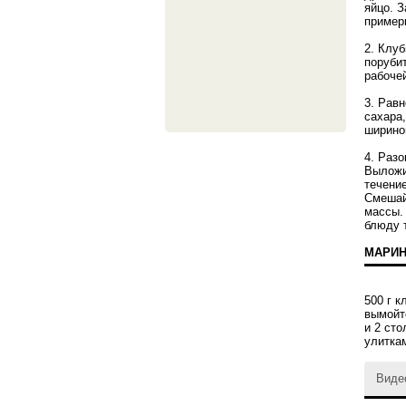
яйцо. З
примерн
2. Клу
поруби
рабочей
3. Рав
сахара,
шириной
4. Раз
Выложи
течение
Смешай
массы.
блюду 
МАРИН
500 г к
вымойт
и 2 сто
улитка
Виде