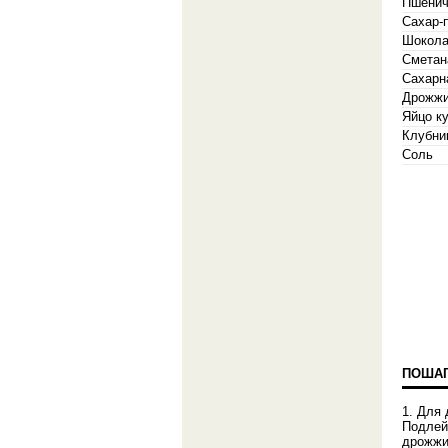
Пшенич
Сахар-
Шокола
Сметан
Сахарн
Дрожжи
Яйцо к
Клубни
Соль
ПОШАГ
1. Для
Подлейт
дрожжи