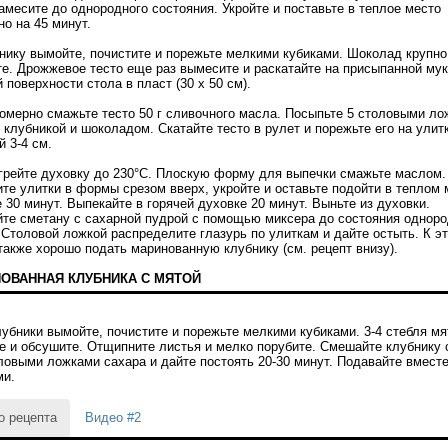
амесите до однородного состояния. Укройте и поставьте в теплое место
о на 45 минут.
бнику вымойте, почистите и порежьте мелкими кубиками. Шоколад крупно
те. Дрожжевое тесто еще раз вымесите и раскатайте на присыпанной му
 поверхности стола в пласт (30 х 50 см).
номерно смажьте тесто 50 г сливочного масла. Посыпьте 5 столовыми л
 клубникой и шоколадом. Скатайте тесто в рулет и порежьте его на улит
 3-4 см.
огрейте духовку до 230°С. Плоскую форму для выпечки смажьте маслом.
те улитки в формы срезом вверх, укройте и оставьте подойти в теплом 
 30 минут. Выпекайте в горячей духовке 20 минут. Выньте из духовки.
те сметану с сахарной пудрой с помощью миксера до состояния однор
 Столовой ложкой распределите глазурь по улиткам и дайте остыть. К э
также хорошо подать маринованную клубнику (см. рецепт внизу).
ОВАННАЯ КЛУБНИКА С МЯТОЙ
лубники вымойте, почистите и порежьте мелкими кубиками. 3-4 стебля м
е и обсушите. Отщипните листья и мелко порубите. Смешайте клубнику 
ловыми ложками сахара и дайте постоять 20-30 минут. Подавайте вместе
ми.
о рецепта
Видео #2