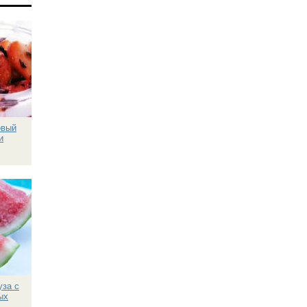
овый
и
уза с
ых