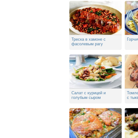
Треска в хамоне с
Горчи
фасолевым рагу
Салат с курицей и
Томле
голубым сыром
с тык