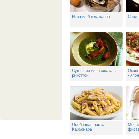
Икра из баклажанов
Сэндв
Суп пюре из шпината с
Оконо
рикоттой
- япо
Особенная паста
Мясно
Карбонара
фист