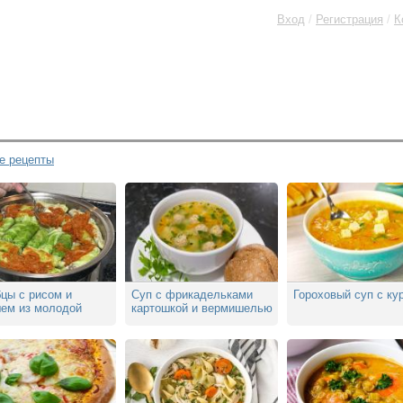
Вход
/
Регистрация
/
К
е рецепты
цы с рисом и
Cуп с фрикадельками
Гороховый суп с ку
ем из молодой
картошкой и вермишелью
сты