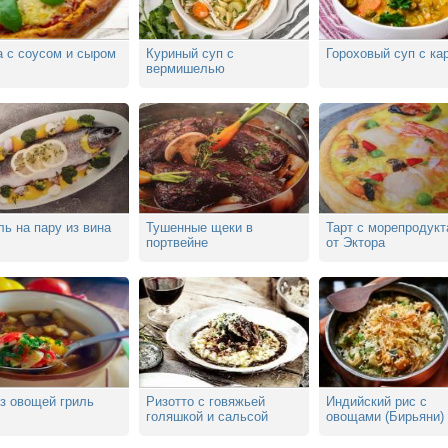
а с соусом и сыром
Куриный суп с
Гороховый суп с ка
вермишелью
ь на пару из вина
Тушенные щеки в
Тарт с морепродук
портвейне
от Эктора
з овощей гриль
Ризотто с говяжьей
Индийский рис с
голяшкой и сальсой
овощами (Бирьяни)
верде