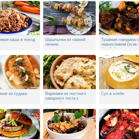
евая каша в поход
Шашлычки из свиной
Тушеная говядина с
печени
черносливом (эсик-
флейш)
ное из судака
Вареники из постного
Суп в хлебе
заварного теста с
капустой