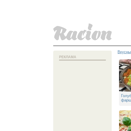
Вкусны
РЕКЛАМА
Голуб
фарш
капу