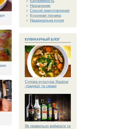
Калорийность
Назначение
Способ приготовления
рри
Кухонная техника
Национальна кухня
КУЛИНАРНЫЙ БЛОГ
тами
Супова культура України
-традиції та смаки
Як правильно вибирати та