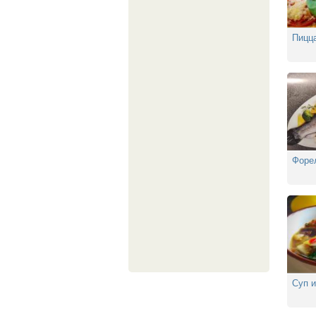
Пицц
Форел
Суп и