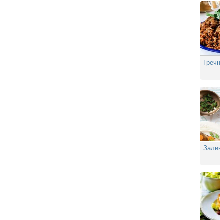
Гречн
Залив